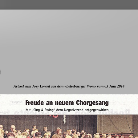
Artikel vum Josy Lorent aus dem «Letzebuerger Wort» vum 03 Juni 2014