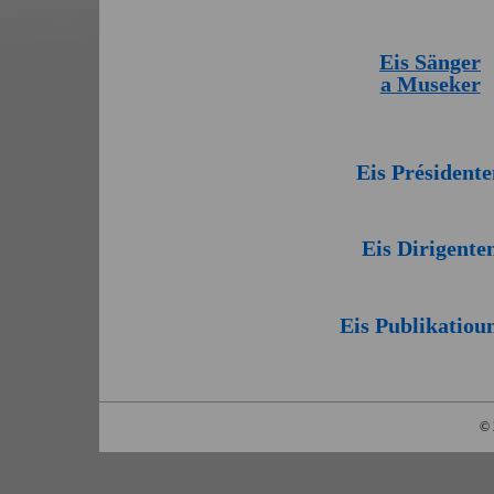
Eis Sänge
r
a Museker
Eis Président
Eis Dirigente
Eis Publikatiou
© 