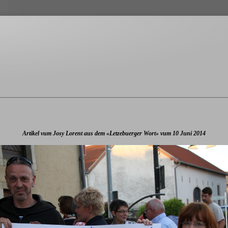
Artikel vum Josy Lorent aus dem «Letzebuerger Wort» vum 10 Juni 2014